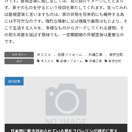
けです。屋根塗装に関しましては、見た目のイメージにとどまら
ず、家そのものを守るという役目を果たしてくれます。言ってみれ
ば屋根塗装と言いますものは、家の状態を将来的にも維持する為
には不可欠なのです。強烈な陽射し又は強風や雷雨はもとより、そ
こで生活する人々を、多様なものからガードしてくれる建物。そ
の耐久年数を延ばす意味でも、一定期間毎の外壁塗装は重要なの
です。
オススメ
、
各種リフォーム
、
外構工事
、
東伊豆町
カテゴリー
オススメ
各種リフォーム
外構工事
東伊豆町
タグ
前の記事
日本間に敷き詰められている畳をフローリング様式に変えたいという場合に…。