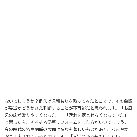
耐震補強におきまして、屋根の軽量化工事は、その他の場所に影
響することもありませんし、転居しないで進められますから、住
んでいる方の負担もないのも同然で、推奨できる工事ですね。あな
たは「インターネットを通して、リフォーム費用を一括見積もり
してもらえるサービスがある」ということをご存知でしたか？葬
儀の見積もりなどでは、今や当たり前となっておりますが、住宅
関連に対しましても、サービスが開始されているというわけです。
このところ、頻繁に耳に入るようになった「リノベーション」と
いう言葉ですが、「リフォーム」と間違えて、堂々と用いている人
も多々あると指摘されています。浴室リフォームをするつもりな
ら、床は段差を取り払う＆滑らない素材のものを選定し、座った
り立ち上がったりする部位には手摺を取り付けるなど、安全面の
充実も図るようにしてください。キッチンのリフォームを希望し
ているとしても、工事費がどの程度なのかは全くわからないのでは
ないでしょうか？例えば見積もりを取ってみたところで、その金額
が妥当かどうかさえ判断することが不可能だと思われます。「お風
呂の床が滑りやすくなった」、「汚れを落とせなくなってきた」
と思ったら、そろそろ浴室リフォームをした方がいいでしょう。
今の時代の浴室関係の設備は進歩も著しいものがあり、なんやか
やと工夫されていると聞きます。「光沢のあるものにしたい」、