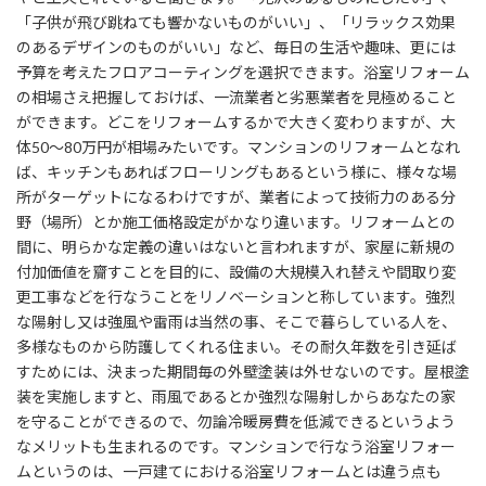
「子供が飛び跳ねても響かないものがいい」、「リラックス効果
のあるデザインのものがいい」など、毎日の生活や趣味、更には
予算を考えたフロアコーティングを選択できます。浴室リフォーム
の相場さえ把握しておけば、一流業者と劣悪業者を見極めること
ができます。どこをリフォームするかで大きく変わりますが、大
体50～80万円が相場みたいです。マンションのリフォームとなれ
ば、キッチンもあればフローリングもあるという様に、様々な場
所がターゲットになるわけですが、業者によって技術力のある分
野（場所）とか施工価格設定がかなり違います。リフォームとの
間に、明らかな定義の違いはないと言われますが、家屋に新規の
付加価値を齎すことを目的に、設備の大規模入れ替えや間取り変
更工事などを行なうことをリノベーションと称しています。強烈
な陽射し又は強風や雷雨は当然の事、そこで暮らしている人を、
多様なものから防護してくれる住まい。その耐久年数を引き延ば
すためには、決まった期間毎の外壁塗装は外せないのです。屋根塗
装を実施しますと、雨風であるとか強烈な陽射しからあなたの家
を守ることができるので、勿論冷暖房費を低減できるというよう
なメリットも生まれるのです。マンションで行なう浴室リフォー
ムというのは、一戸建てにおける浴室リフォームとは違う点も