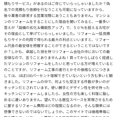
積もりサービス」があるのはご存じでいらっしゃいましたか？偽
名での見積もり依頼を行なうことも可能になっていますから、
後々業者の辟易する営業攻勢にあうこともありません。マンショ
ンのリフォームをすることにした理由を聞いてみると、一番多い
答えが「設備の劣化＆機能性アップ」で、５０％を超えるお宅が
その理由として挙げていらっしゃいました。リフォーム一括見積
もりサイトの利用で得られる最大の利点といいますと、リフォー
ム代金の最安値を把握することができるということではないです
か？しかも、卓越した技を持つリフォーム会社の中においての最
安値なので、言うことありませんよね！買ってからしばらく経過し
たマンションのリフォームをしたいと思っている方が増えていると
のことですが、リフォーム工事の進行とかその価格などにつきま
しては、ほぼ100パーセント理解できていないという方も多いと聞
きました。リフォームの中で、何よりも受注する件数が多いのが
キッチンだとされています。使い勝手とデザイン性を併せ持った
キッチンにリフォームしましたら、女性の方も楽しく料理に勤し
めるに違いありません。望んでいる居住スペースを実現させるため
に要するリフォーム費用はどの程度になるのか、そんな簡単には
想像できないのではないでしょうか。このサイトでは価格帯毎に