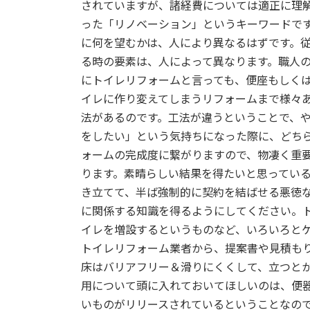
されていますが、諸経費については適正に理
:
った「リノベーション」というキーワードで
に何を望むかは、人により異なるはずです。
る時の要素は、人によって異なります。職人
にトイレリフォームと言っても、便座もしく
イレに作り変えてしまうリフォームまで様々
法があるのです。工法が違うということで、
をしたい」という気持ちになった際に、どち
ォームの完成度に繋がりますので、物凄く重
ります。素晴らしい結果を得たいと思ってい
き立てて、半ば強制的に契約を結ばせる悪徳
に関係する知識を得るようにしてください。
イレを増設するというものなど、いろいろと
トイレリフォーム業者から、提案書や見積も
床はバリアフリー＆滑りにくくして、立つと
用について頭に入れておいてほしいのは、便
いものがリリースされているということなの