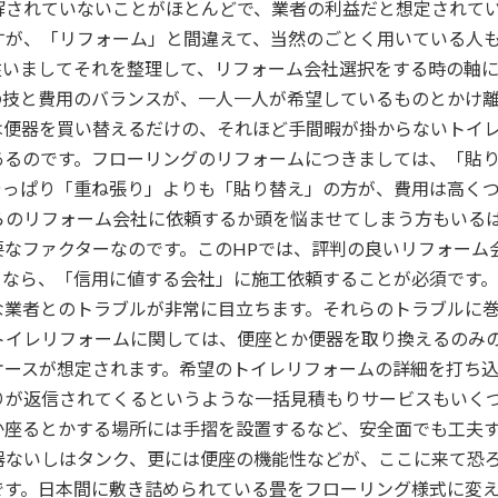
解されていないことがほとんどで、業者の利益だと想定されて
すが、「リフォーム」と間違えて、当然のごとく用いている人
従いましてそれを整理して、リフォーム会社選択をする時の軸
の技と費用のバランスが、一人一人が希望しているものとかけ
は便器を買い替えるだけの、それほど手間暇が掛からないトイ
あるのです。フローリングのリフォームにつきましては、「貼
やっぱり「重ね張り」よりも「貼り替え」の方が、費用は高く
らのリフォーム会社に依頼するか頭を悩ませてしまう方もいる
要なファクターなのです。このHPでは、評判の良いリフォーム
るなら、「信用に値する会社」に施工依頼することが必須です
な業者とのトラブルが非常に目立ちます。それらのトラブルに
トイレリフォームに関しては、便座とか便器を取り換えるのみ
ケースが想定されます。希望のトイレリフォームの詳細を打ち込
りが返信されてくるというような一括見積もりサービスもいく
か座るとかする場所には手摺を設置するなど、安全面でも工夫
器ないしはタンク、更には便座の機能性などが、ここに来て恐
です。日本間に敷き詰められている畳をフローリング様式に変