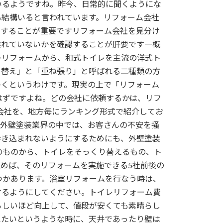
いるようですね。昨今、日常的に聞くようにな
も結構いると言われています。リフォーム会社
にすることが重要ですリフォーム会社を見分け
離れていないかを確認することが肝要です一概
レリフォームから、和式トイレを主流の洋式ト
り替え」と「重ね張り」と呼ばれる二種類の方
つくというわけです。現実の上で「リフォーム
はずですよね。どの会社に依頼するかは、リフ
会社を、地方毎にランキング形式で紹介してお
。外壁塗装業界の中では、お客さんの不安を掻
巻き込まれないようにするためにも、外壁塗装
のものから、トイレをそっくり替えるもの、ト
めば、そのリフォームを実施できる5社前後の
つかあります。浴室リフォームを行なう時は、
するようにしてください。トイレリフォーム費
ろしいほど向上して、値段が安くても素晴らし
えたいというような時に、天井であったり壁は