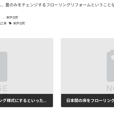
し、畳のみをチェンジするフローリングリフォームということ
事
、
東伊豆町
構工事
東伊豆町
日本間に敷き詰められている畳をフローリング様式にするといった時でも…。
日本間の床をフローリン
2025年5月29日