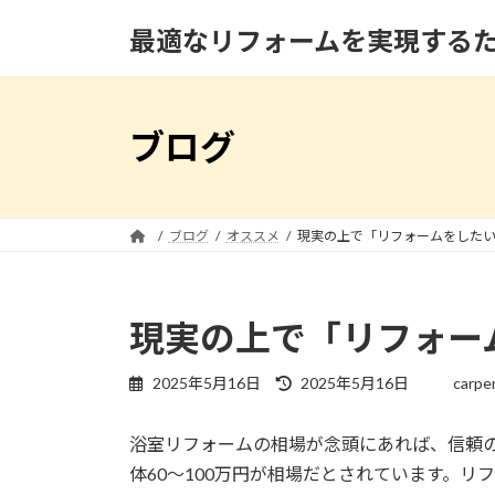
コ
ナ
最適なリフォームを実現する
ン
ビ
テ
ゲ
ン
ー
ツ
シ
ブログ
へ
ョ
ス
ン
キ
に
ッ
移
ブログ
オススメ
現実の上で「リフォームをしたい
プ
動
現実の上で「リフォー
最
2025年5月16日
2025年5月16日
carpe
終
更
浴室リフォームの相場が念頭にあれば、信頼
新
日
体60～100万円が相場だとされています。
時