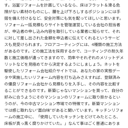
す。浴室リフォームを計画しているなら、床はフラット＆滑る危
険がない素材のものにし、腰を上げ下ろしするポジションには手
摺を備え付けるなど、安全対策にも気を配ってほしいと思います。
リフォーム一括見積もりサイトを管理運営している会社の担当者
が、申込者の申し込み内容を取引している業者に知らせて、それ
に対して差し出された金額を申込者に伝えてくれるというサービ
スも見受けられます。フロアコーティングには、4種類の施工方法
があるのです。どの施工法を採用するかで、コーティングの耐久年
数と施工価格が違ってきますので、効率やそれぞれのメリットデメ
リットなどを見極めてから決定するようにしましょう。ネットを
駆使したリフォーム会社紹介サイトでは、あなたの家の実態デー
タや実施したいリフォーム内容を打ち込みさえすれば、登録済み
の優良リフォーム会社から見積もりを入手し、その内容を比較す
ることができるのです。新築じゃないマンションを買って、自分の
好みに合うようにそのマンションのリフォームに取り掛かるとい
うのが、今の中古マンション市場での特徴です。新築マンション
では感じ取れない“面白味“があると聞いています。キッチンリフォ
ームの施工中に、「使用していたキッチンをどけてみたところ、
床板が真っ黒く腐りかけていた。」なんて事はごく普通にありま