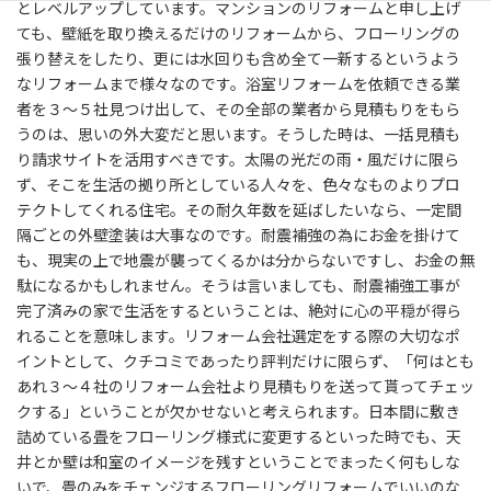
とレベルアップしています。マンションのリフォームと申し上げ
ても、壁紙を取り換えるだけのリフォームから、フローリングの
張り替えをしたり、更には水回りも含め全て一新するというよう
なリフォームまで様々なのです。浴室リフォームを依頼できる業
者を３～５社見つけ出して、その全部の業者から見積もりをもら
うのは、思いの外大変だと思います。そうした時は、一括見積も
り請求サイトを活用すべきです。太陽の光だの雨・風だけに限ら
ず、そこを生活の拠り所としている人々を、色々なものよりプロ
テクトしてくれる住宅。その耐久年数を延ばしたいなら、一定間
隔ごとの外壁塗装は大事なのです。耐震補強の為にお金を掛けて
も、現実の上で地震が襲ってくるかは分からないですし、お金の無
駄になるかもしれません。そうは言いましても、耐震補強工事が
完了済みの家で生活をするということは、絶対に心の平穏が得ら
れることを意味します。リフォーム会社選定をする際の大切なポ
イントとして、クチコミであったり評判だけに限らず、「何はとも
あれ３～４社のリフォーム会社より見積もりを送って貰ってチェッ
クする」ということが欠かせないと考えられます。日本間に敷き
詰めている畳をフローリング様式に変更するといった時でも、天
井とか壁は和室のイメージを残すということでまったく何もしな
いで、畳のみをチェンジするフローリングリフォームでいいのな