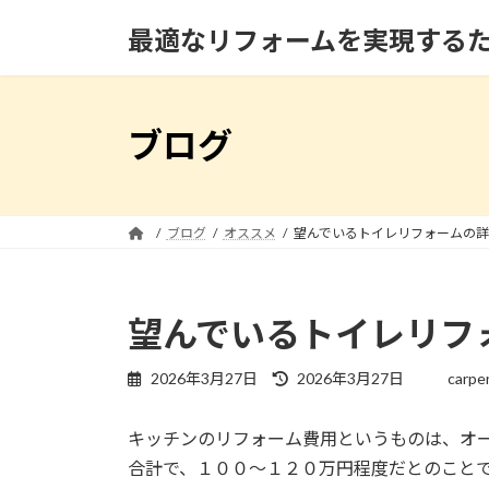
コ
ナ
最適なリフォームを実現する
ン
ビ
テ
ゲ
ン
ー
ツ
シ
ブログ
へ
ョ
ス
ン
キ
に
ッ
移
ブログ
オススメ
望んでいるトイレリフォームの詳
プ
動
望んでいるトイレリフ
最
2026年3月27日
2026年3月27日
carpe
終
更
キッチンのリフォーム費用というものは、オ
新
日
合計で、１００～１２０万円程度だとのこと
時