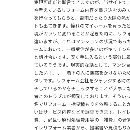
実現可能だと断言できますのが、当サイトで
:
や考えているリフォーム内容を書き込むのみ
を行なってもらうと、雷雨だったり太陽の熱
トも出てきます。憧れのマイホームを買った
境がガラリと変わることが起きた時に、リフ
違いますが、これはマンションの状況であっ
ームにおいて、一番受注が多いのがキッチン
と請け合いです。安く手に入るという部分に
ているそうです。現実的な話として、マンシ
したい！」、「階下の人に迷惑をかけないた
タリです。リフォーム会社をジャッジする時
チしているのかをチェックすることが大事に
者とのトラブルが頻発しております。そうい
名でリフォーム一括見積もりを依頼すること
いはサービス内容などを調査できます。トイ
費」、尚且つ廃材処理費用等の「雑費」の合
イレリフォーム業者から、提案書や見積もり