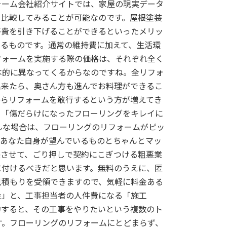
ォーム会社紹介サイトでは、家屋の現実データ
、比較してみることが可能なのです。屋根塗装
房費を引き下げることができるといったメリッ
るものです。通常の維持費に加えて、生活環
フォームを実施する際の価格は、それぞれ全く
本的に異なってくるからなのですね。全リフォ
出来たら、奥さん方も進んでお料理ができるこ
からリフォームを敢行するという方が増えてき
？「傷だらけになったフローリングをキレイに
んな場合は、フローリングのリフォームがピッ
、あなた自身が望んでいるものとちゃんとマッ
長させて、ごり押しで契約にこぎつける粗悪業
に付けるべきだと思います。無料のうえに、匿
見積もりを受領できますので、気軽に料金ある
金」と、工事担当者の人件費になる「施工
力すると、その工事をやりたいという複数のト
す。フローリングのリフォームにとどまらず、