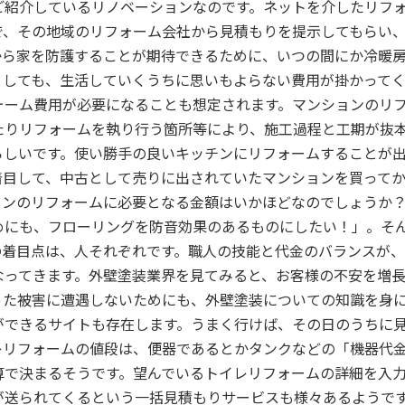
ご紹介しているリノベーションなのです。ネットを介したリフ
で、その地域のリフォーム会社から見積もりを提示してもらい
から家を防護することが期待できるために、いつの間にか冷暖
としても、生活していくうちに思いもよらない費用が掛かってく
ォーム費用が必要になることも想定されます。マンションのリ
たりリフォームを執り行う箇所等により、施工過程と工期が抜
らしいです。使い勝手の良いキッチンにリフォームすることが
着目して、中古として売りに出されていたマンションを買って
ョンのリフォームに必要となる金額はいかほどなのでしょうか
めにも、フローリングを防音効果のあるものにしたい！」。そ
の着目点は、人それぞれです。職人の技能と代金のバランスが
なってきます。外壁塗装業界を見てみると、お客様の不安を増
った被害に遭遇しないためにも、外壁塗装についての知識を身
ができるサイトも存在します。うまく行けば、その日のうちに
レリフォームの値段は、便器であるとかタンクなどの「機器代
算で決まるそうです。望んでいるトイレリフォームの詳細を入
が送られてくるという一括見積もりサービスも様々あるようで