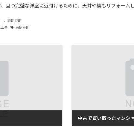
て、且つ完璧な洋室に近付けるために、天井や襖もリフォーム
事
、
東伊豆町
構工事
東伊豆町
2026年4月8日