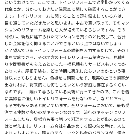
というわけです。ここでは、トイレリフォームで通常掛かってくる
代金とか、分かっておきたい注意点に関して確認することができ
ます。トイレリフォームに関することで頭を悩ましている方は、
目を通していただきたいと思います。中古で買い取って、そのマン
ションのリフォームを楽しむ人が増えているらしいですね。その
利点は、新規に建てられたマンションを買うのと比較して、合計
した金額を低く抑えることができるという点ではないでしょう
か？望んでいるトイレリフォームの詳細を入力するだけで、その工
事を実施できる、その地方のトイレリフォーム業者から、見積も
りや提案書がもらえるといった一括見積もりサービスもいくつか
あります。屋根塗装も、どの時期に実施したらいいのかという事
は決まっておりません。色褪せも問題にせず、現実の上での損害が
出なければ、将来的にも何もしないという家庭も存在するくらい
なのです。「離れて暮らしている両親が弱ってきたので、これを機
に高齢者に優しいトイレリフォームを行ないたい」などとおっし
ゃる方も多々あると聞いています。全リフォームにおいて、最も受
注する件数が多いのがキッチンなのです。流行のキッチンにリフ
ォームしたら、奥様方も張り切って料理をすることが出来るので
はと考えます。リフォーム会社を品定めする際の決め手は、人に
よりまちまちです。職人のテクニックと料金のバランスが、個々