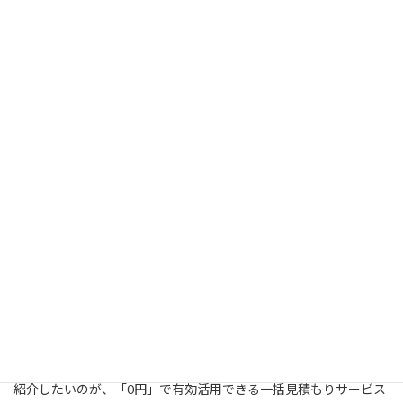
ミとか噂だけではなく、「最低３社のリフォーム会社から見積も
りを提出してもらって見比べてみる」ということが肝要だと言える
でしょう。日本間の畳をフローリングにしたいという時に、天井
や壁は和室の雰囲気をそのままにするために一切何もせず、畳だ
けを変えるフローリングリフォームなら、費用は思いの外安くつ
くと思います。この頃、しょっちゅう耳に入るようになった「リ
ノベーション」というキーワードですが、「リフォーム」のこと
だと思い込んで、当然のごとく用いている人も珍しくはないと言わ
れています。一般的に言うと、電気器具製品の寿命は10年程度だ
と言われています。キッチンの寿命はそこまで短期ではありません
ので、そこに置く製品類は、そう遠くない時期に買い替えるとい
うことを計算して、キッチンのリフォームを行なうようにしてく
ださい。名の知れた会社は、様々な地域で物凄い数の工事を手掛
けてきたという実績があるわけです。当然のことながら、相場と
比較しても格安で設備・什器を仕入れることが可能なわけで、結果
としてお客様のリフォーム費用もお安くなるというわけですね。
フローリングのリフォームをやりたくても、気持ちとは裏腹に決
断できないという人が稀ではないと想定できます。そんな人にご
紹介したいのが、「0円」で有効活用できる一括見積もりサービス