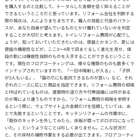
を購入するのと比較して、トータルした金額を低く抑えることが
できるというところだと思っています。リフォーム会社を判断する
際の視点は、人によりまちまちです。職人の技能と代金のバラン
スが、あなた自身が望んでいるものとかけ離れていないかを判定
することが大切だと考えます。トイレリフォーム費用が心配でし
ょうが、知っておいていただきたいのは、便器とかタンク、更には
便座の機能性などが、ここ3～4年で目まぐるしく進化を見せ、値
段の割には機能性抜群のものを入手することができるということ
です。現在のフロアコーティングは、様々な種類のものも数多くラ
インナップされていますので、「一日中陽射しが入る」、「子供
が3人もいる」、「猫の爪にも抵抗できるものが良い」など、それ
ぞれのニーズに応じた商品を指定できます。リフォーム費用の相場
と呼ばれているものは、建築物の造り方や付帯設備には何がある
のか等により違うものですから、リフォーム費用の相場を参照す
るという際に、ウェブサイト上の金額だけを信頼していては、あ
とで失敗するということです。キッチンリフォームの作業中に、
「既存のキッチンを外してみたら、床板が腐ってボロボロになって
いた。」というようなことは珍しくありません。こんな状況だ
と、その床材の補修作業をする必要が出てきます。フロアコーティ