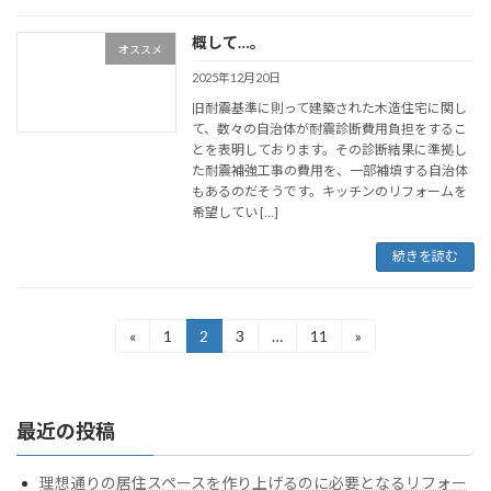
概して…。
オススメ
2025年12月20日
旧耐震基準に則って建築された木造住宅に関し
て、数々の自治体が耐震診断費用負担をするこ
とを表明しております。その診断結果に準拠し
た耐震補強工事の費用を、一部補填する自治体
もあるのだそうです。キッチンのリフォームを
希望してい […]
続きを読む
投
«
1
2
3
…
11
»
固
固
固
固
定
定
定
定
稿
ペ
ペ
ペ
ペ
ー
ー
ー
ー
の
ジ
ジ
ジ
ジ
最近の投稿
ペ
ー
理想通りの居住スペースを作り上げるのに必要となるリフォー